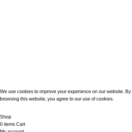
Protections des donnés personnelles
Conditions générales de ventes
Contacts
+243 819737308
Copyright © 2024 Meublaison . All Rights Reserved. Site internet réalisé
avec ❤️ par l’agence de marketing DIDACWEB
We use cookies to improve your experience on our website. By
browsing this website, you agree to our use of cookies.
ACCEPT
Shop
0
items
Cart
My account