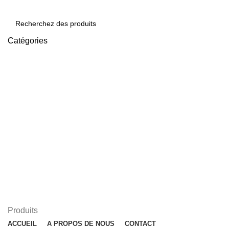
Catégories
SEARCH
Se Connecter / S’inscrire
0
/
0,00
$
0
items
Menu
/
0,00
$
0
items
Produits
ACCUEIL
A PROPOS DE NOUS
CONTACT