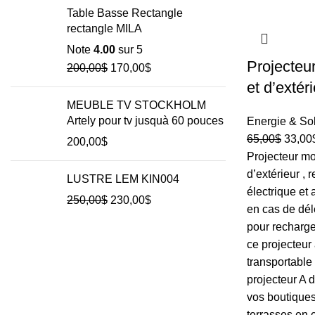
Table Basse Rectangle
rectangle MILA
Note
4.00
sur 5
Projecteur
200,00
$
170,00
$
et d’extér
MEUBLE TV STOCKHOLM
Artely pour tv jusquà 60 pouces
Energie & Sol
65,00
$
33,00
200,00
$
Projecteur mod
d’extérieur ,
LUSTRE LEM KIN004
électrique et 
250,00
$
230,00
$
en cas de dél
pour recharge
ce projecteur 
transportable 
projecteur A d
vos boutique
terrasses en 