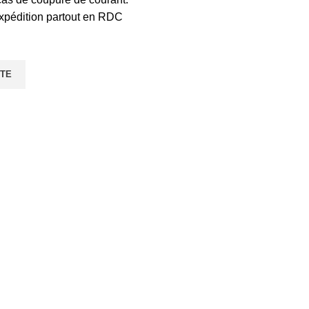
expédition partout en RDC
ITE
gories
Informations légales
s
Condition des offres
ls
Mentions légales
 TV
Protections des donnés personnel
r de bureau
Conditions générales de ventes
é avec ❤️ par l’agence de marketing DIDACWEB