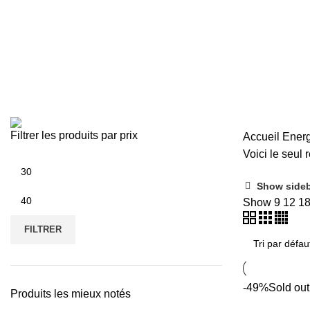
Energie & Solaire
Categories
ALL
PRODUCTS
CHAISES DE BUREAU
2 PRODUCTS
CHAMB
LUSTRE & CHANDELIER
4 PRODUCTS
MATÉRIEL DE SONO
0 PR
MOBILIER DE BUREAU & INFORMATIQUE
5 PRO
Filtrer les produits par prix
Accueil
Energ
Voici le seul r
Show side
Show
9
12
1
FILTRER
-49%
Sold out
Produits les mieux notés