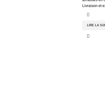
Livraison et 
LIRE LA SU
Informations
Caté
Qui sommes nous ?
Canapé
Nos services
Fauteui
Notre histoire
Meuble
Boutique
Mobilie
Copyright © 2024 Meublaison . All Rights Reserved. Site internet réalis