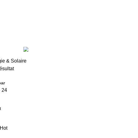
RE
10 PRODUCTS
ÉLECTRO-MÉNAGER
3 PRODUCTS
ENERGIE 
ODUCTS
MEUBLE DE SALON
61 PRODUCTS
DUCTS
RIDEAUX
0 PRODUCTS
TAPIS
3 PRODUCTS
TÉLÉPH
ie & Solaire
ésultat
bar
8
24
Hot