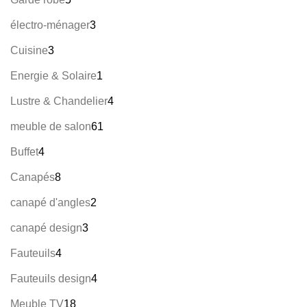
électro-ménager
3
Cuisine
3
Energie & Solaire
1
Lustre & Chandelier
4
meuble de salon
61
Buffet
4
Canapés
8
canapé d'angles
2
canapé design
3
Fauteuils
4
Fauteuils design
4
Meuble TV
18