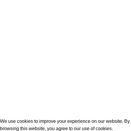
Mentions légales
Protections des donnés personnelles
Conditions générales de ventes
Contacts
+243 819737308
Copyright © 2024 Meublaison . All Rights Reserved. Site internet réalisé
avec ❤️ par l’agence de marketing DIDACWEB
We use cookies to improve your experience on our website. By
browsing this website, you agree to our use of cookies.