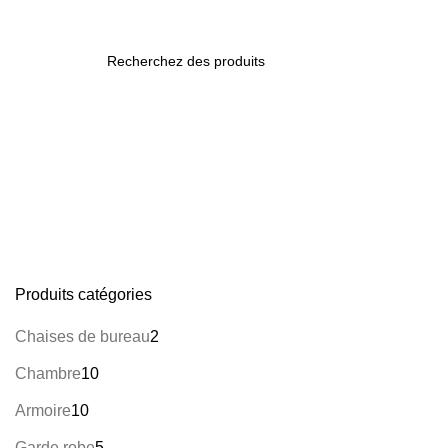
/
0,00
$
0
items
SEARCH
Nos services
ACCUEIL
NOS SERVICES
Produits catégories
Chaises de bureau
2
Chambre
10
Armoire
10
Garde robe
5