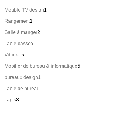
Meuble TV design
1
Rangement
1
Salle à manger
2
Table basse
5
Vitrine
15
Mobilier de bureau & informatique
5
bureaux design
1
Table de bureau
1
Tapis
3
Informations