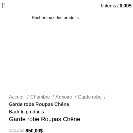
0
items
/
0,00
$
SEARCH
-7%
Click to enlarge
Accueil
Chambre
Armoire
Garde robe
Garde robe Roupas Chêne
Back to products
Garde robe Roupas Chêne
650,00
$
700,00
$